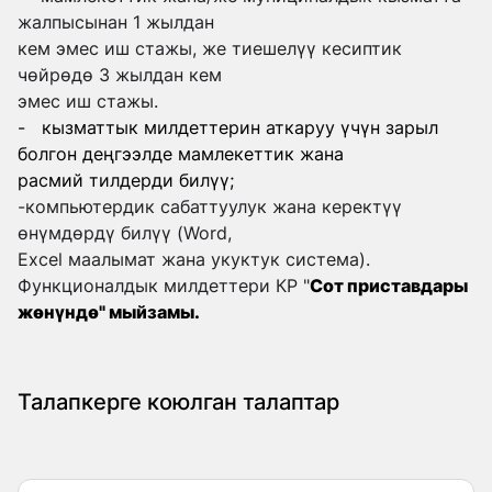
жалпысынан 1 жылдан
кем эмес иш стажы, же тиешелүү кесиптик
чөйрөдө 3 жылдан кем
эмес иш стажы.
- кызматтык милдеттерин аткаруу үчүн зарыл
болгон деңгээлде мамлекеттик жана
расмий тилдерди билүү;
-компьютердик сабаттуулук жана керектүү
өнүмдөрдү билүү (Word,
Excel маалымат жана укуктук система).
Функционалдык милдеттери КР "
Сот приставдары
жөнүндө" мыйзамы.
Талапкерге коюлган талаптар