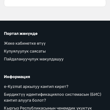
Портал жөнүндө
Жеке кабинетке өтүү
Купуялуулук саясаты
Пайдалануучулук макулдашуу
Информация
e-Kyzmat аркылуу кантип кирет?
Бирдиктүү идентификациялоо системасын (БИС)
кантип алууга болот?
Кыргыз Республикасынын ченемдик укуктук