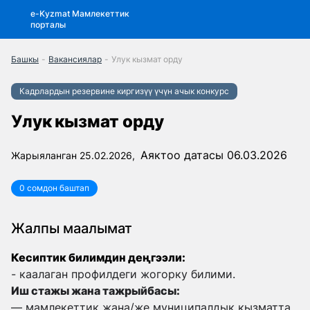
e-Kyzmat Мамлекеттик
порталы
Башкы
-
Вакансиялар
-
Улук кызмат орду
Кадрлардын резервине киргизүү үчүн ачык конкурс
Улук кызмат орду
Аяктоо датасы 06.03.2026
Жарыяланган 25.02.2026,
0 сомдон баштап
Жалпы маалымат
Кесиптик билимдин деңгээли:
- каалаган профилдеги жогорку билими.
Иш стажы жана тажрыйбасы:
— мамлекеттик жана/же муниципалдык кызматта