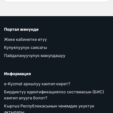
Портал жөнүндө
Жеке кабинетке өтүү
Купуялуулук саясаты
Пайдалануучулук макулдашуу
Информация
e-Kyzmat аркылуу кантип кирет?
Бирдиктүү идентификациялоо системасын (БИС)
кантип алууга болот?
Кыргыз Республикасынын ченемдик укуктук
актылары