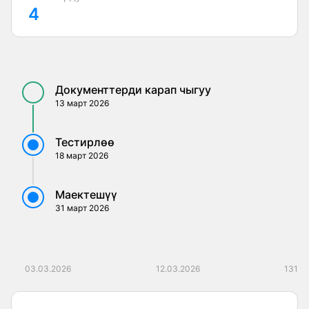
4
Өз алдынча чечим кабыл алуу жөндөмдүүлүгү
Командада иштөөгө жөндөмдүү
Керектүү маалыматты табуу мүмкүнчүлүгү
Документтерди карап чыгуу
13 март 2026
Тестирлөө
18 март 2026
Маектешүү
31 март 2026
03.03.2026
12.03.2026
131