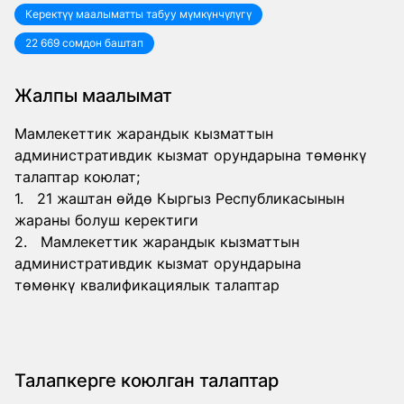
Керектүү маалыматты табуу мүмкүнчүлүгү
22 669 сомдон баштап
Жалпы маалымат
Мамлекеттик жарандык кызматтын
административдик кызмат орундарына төмөнкү
талаптар коюлат;
1. 21 жаштан өйдө Кыргыз Республикасынын
жараны болуш керектиги
2. Мамлекеттик жарандык кызматтын
административдик кызмат орундарына
төмөнкү квалификациялык талаптар
Талапкерге коюлган талаптар