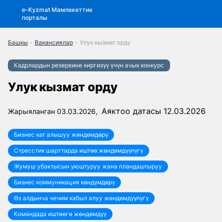
e-Kyzmat Мамлекеттик
порталы
Башкы
-
Вакансиялар
-
Улук кызмат орду
Кадрлардын резервине киргизүү үчүн ачык конкурс
Улук кызмат орду
Аяктоо датасы 12.03.2026
Жарыяланган 03.03.2026,
Бизнес кат алышуу жөндөмдөрү
Стресстик шарттарда иштөө жөндөмдүүлүгү
Жумуш убактысын уюштуруу жана пландаштыруу
Бизнес коммуникация көндүмдөрү
Өз алдынча чечим кабыл алуу жөндөмдүүлүгү
Командада иштөөгө жөндөмдүү