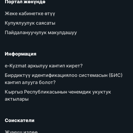
Портал жөнүндө
Жеке кабинетке өтүү
Купуялуулук саясаты
Пайдалануучулук макулдашуу
Информация
e-Kyzmat аркылуу кантип кирет?
Бирдиктүү идентификациялоо системасын (БИС)
кантип алууга болот?
Кыргыз Республикасынын ченемдик укуктук
актылары
Соискатели
Жумуш издөө