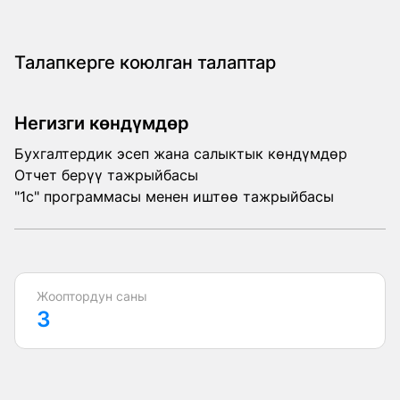
Талапкерге коюлган талаптар
Негизги көндүмдөр
Бухгалтердик эсеп жана салыктык көндүмдөр
Отчет берүү тажрыйбасы
"1c" программасы менен иштөө тажрыйбасы
Жооптордун саны
3