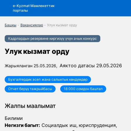
e-Kyzmat Мамлекеттик
порталы
Башкы
-
Вакансиялар
-
Улук кызмат орду
Кадрлардын резервине киргизүү үчүн ачык конкурс
Улук кызмат орду
Аяктоо датасы 29.05.2026
Жарыяланган 25.05.2026,
Бухгалтердик эсеп жана салыктык көндүмдөр
Отчет берүү тажрыйбасы
18 000 сомдон баштап
Жалпы маалымат
Билими
Негизги багыт:
Социалдык иш, юриспруденция,