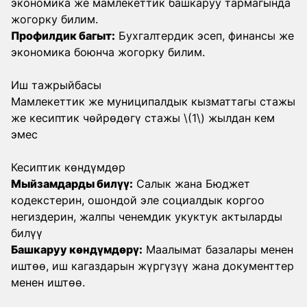
экономика же мамлекеттик башкаруу тармагында
жогорку билим.
Профилдик багыт:
Бухгалтердик эсеп, финансы же
экономика боюнча жогорку билим.
Иш тажрыйбасы
Мамлекеттик же муниципалдык кызматтагы стажы
же кесиптик чөйрөдөгү стажы \(1\) жылдан кем
эмес
Кесиптик көндүмдөр
Мыйзамдарды билүү:
Салык жана Бюджет
кодекстерин, ошондой эле социалдык коргоо
негиздерин, жалпы ченемдик укуктук актыларды
билүү
Башкаруу көндүмдөрү:
Маалымат базалары менен
иштөө, иш кагаздарын жүргүзүү жана документтер
менен иштөө.