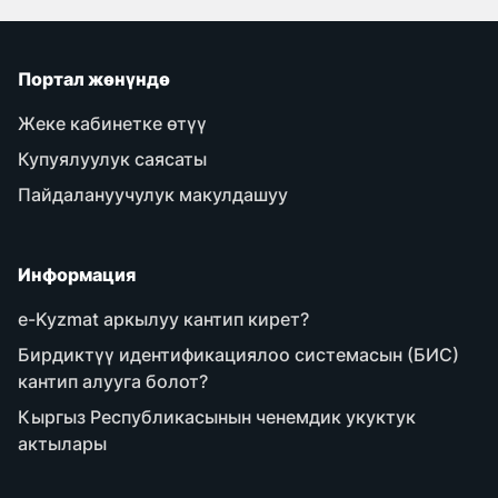
Портал жөнүндө
Жеке кабинетке өтүү
Купуялуулук саясаты
Пайдалануучулук макулдашуу
Информация
e-Kyzmat аркылуу кантип кирет?
Бирдиктүү идентификациялоо системасын (БИС)
кантип алууга болот?
Кыргыз Республикасынын ченемдик укуктук
актылары