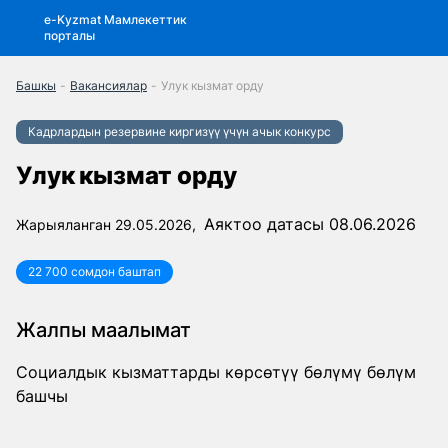
e-Kyzmat Мамлекеттик
порталы
Башкы
-
Вакансиялар
-
Улук кызмат орду
Кадрлардын резервине киргизүү үчүн ачык конкурс
Улук кызмат орду
Аяктоо датасы 08.06.2026
Жарыяланган 29.05.2026,
22 700 сомдон баштап
Жалпы маалымат
Социалдык кызматтарды көрсөтүү бөлүмү бөлүм
башчы