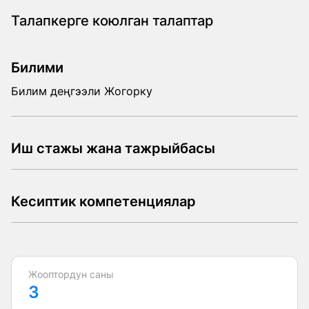
Талапкерге коюлган талаптар
Билими
Билим деңгээли Жогорку
Иш стажы жана тажрыйбасы
Билим деңгээли Жогорку ,
Кесиптик компетенциялар
Билим деңгээли Жогорку ,
Жооптордун саны
3