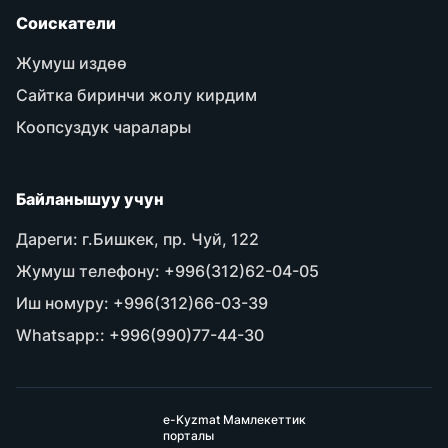
Соискатели
Жумуш издөө
Сайтка биринчи жолу кирдим
Коопсуздук чаралары
Байланышуу учун
Дареги:
г.Бишкек, пр. Чуй, 122
Жумуш телефону:
+996(312)62-04-05
Иш номуру:
+996(312)66-03-39
Whatsapp::
+996(990)77-44-30
e-Kyzmat Мамлекеттик
порталы