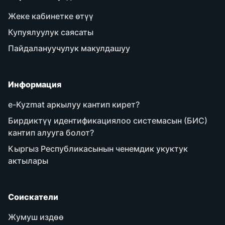
Жеке кабинетке өтүү
Купуялуулук саясаты
Пайдалануучулук макулдашуу
Информация
e-Kyzmat аркылуу кантип кирет?
Бирдиктүү идентификациялоо системасын (БИС)
кантип алууга болот?
Кыргыз Республикасынын ченемдик укуктук
актылары
Соискатели
Жумуш издөө