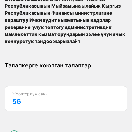
Республикасынын Мыйзамына ылайык Кыргыз
Республикасынын Финансы министрлигине
караштуу Ички аудит кызматынын кадрлар
резервине улук топтогу административдик
мамлекеттик кызмат орундарын ээлөө үчүн ачык
конкурстук тандоо жарыялайт
Талапкерге коюлган талаптар
Жооптордун саны
56