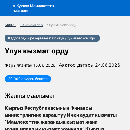
e-Kyzmat Мамлекеттик
порталы
Башкы
-
Вакансиялар
-
Улук кызмат орду
Кадрлардын резервине киргизүү үчүн ачык конкурс
Улук кызмат орду
Аяктоо датасы 24.06.2026
Жарыяланган 15.06.2026,
30 000 сомдон баштап
Жалпы маалымат
Кыргыз Республикасынын Финансы
министрлигине караштуу Ички аудит кызматы
“Мамлекеттик жарандык кызмат жана
муниципалдык кызмат жөнүндө” Кыргыз