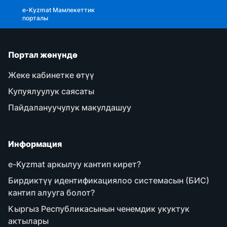
e-Kyzmat Мамлекеттик
порталы
Портал жөнүндө
Жеке кабинетке өтүү
Купуялуулук саясаты
Пайдалануучулук макулдашуу
Информация
e-Kyzmat аркылуу кантип кирет?
Бирдиктүү идентификациялоо системасын (БИС)
кантип алууга болот?
Кыргыз Республикасынын ченемдик укуктук
актылары